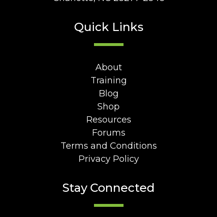
Quick Links
About
Training
Blog
Shop
Resources
Forums
Terms and Conditions
Privacy Policy
Stay Connected